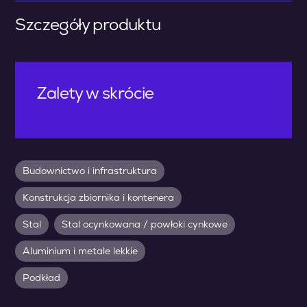
Szczegóły produktu
Zalety w skrócie
Budownictwo i infrastruktura
Konstrukcja zbiornika i kontenera
Stal
Stal ocynkowana / powłoki cynkowe
Aluminium i metale lekkie
Podkład