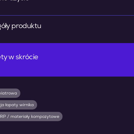
óły produktu
ty w skrócie
wiatrowa
ja łopaty wirnika
RP / materiały kompozytowe