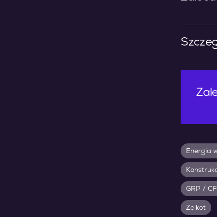
Szczeg
Zale
Energia 
Konstrukc
GRP / CF
Żelkot