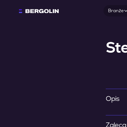
Branże
St
Opis
Zaleca