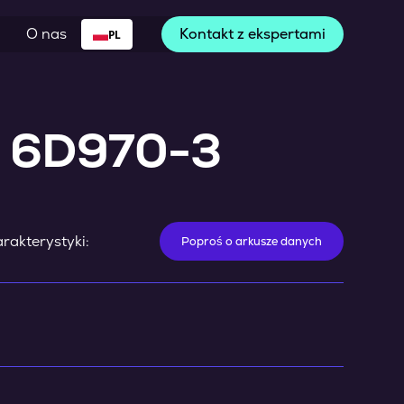
O nas
Kontakt z ekspertami
PL
t 6D970-3
rakterystyki:
Poproś o arkusze danych