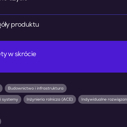
óły produktu
ty w skrócie
Budownictwo i infrastruktura
i systemy
Inżynieria rolnicza (ACE)
Indywidualne rozwiązan