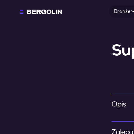
Branże
Su
Opis
Zaleca