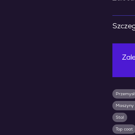
Szczeg
Zale
Przemysł
Maszyny 
Stal
Top coat