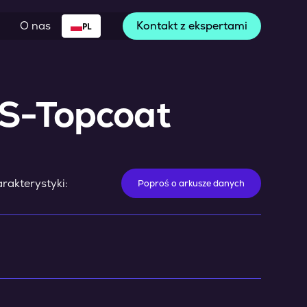
O nas
Kontakt z ekspertami
PL
HS-Topcoat
rakterystyki:
Poproś o arkusze danych